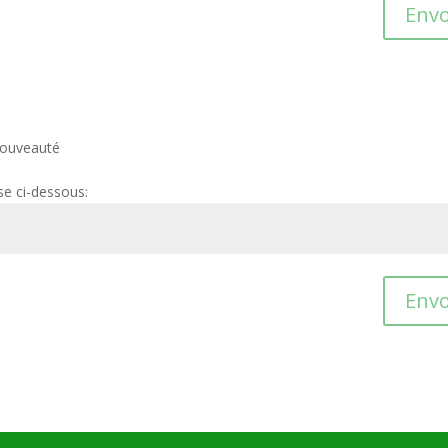
Envo
a
ouveauté
se ci-dessous:
Envo