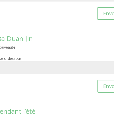
Envo
Ba Duan Jin
ouveauté
se ci-dessous:
Envo
endant l’été