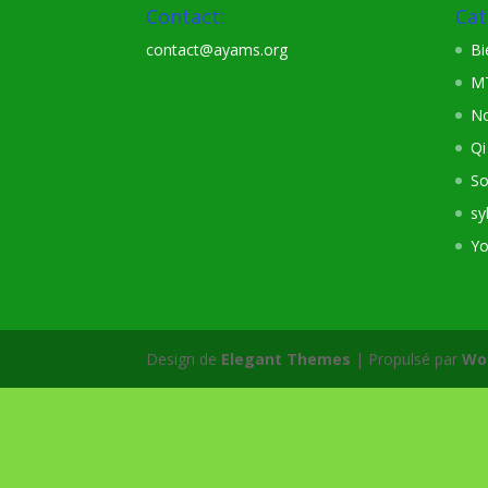
Contact:
Cat
contact@ayams.org
Bi
M
No
Qi
So
sy
Y
Design de
Elegant Themes
| Propulsé par
Wo