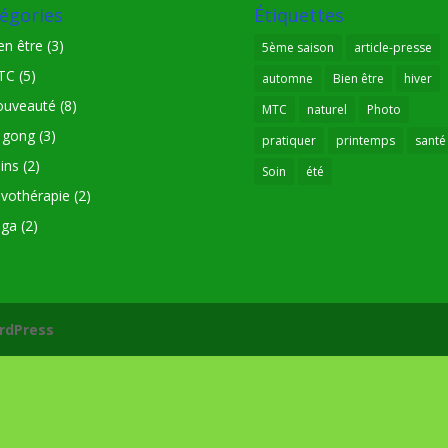
égories
Étiquettes
en être
(3)
5ème saison
article-presse
TC
(5)
automne
Bien être
hiver
uveauté
(8)
MTC
naturel
Photo
 gong
(3)
pratiquer
printemps
santé
ins
(2)
Soin
été
lvothérapie
(2)
oga
(2)
rdPress