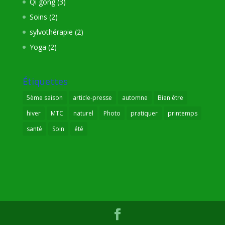
Qi gong
(3)
Soins
(2)
sylvothérapie
(2)
Yoga
(2)
Étiquettes
5ème saison
article-presse
automne
Bien être
hiver
MTC
naturel
Photo
pratiquer
printemps
santé
Soin
été