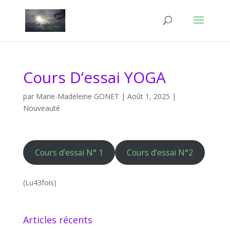
Cours D’essai YOGA
par
Marie-Madeleine GONET
|
Août 1, 2025
|
Nouveauté
Cours d’essai N° 1
Cours d’essai N°2
(Lu43fois)
Articles récents